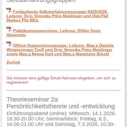
Fortlaufende Selbsterfahrungsgruppe 2025/2026.
Leitung: Dr.in Veronika Prinz-Meidinger und Dipl.Päd
Markus Pilz BEd.
Praktikumssupervision. Leitung: DSAin Doris
Hämmerle
Offene Supervisionsgruppe. Leitung: Mag.a Daniela
Wimpissinger-Teufl und Dr.in Veronika Prinz-Meidinger
sowie Mag.a Neena Kurl und Mag.a Marieluise Brückl
Zurück
Sie müssen eine gültige Email-Adresse eingeben, um sich zu
registrieren!
Theorieseminar 2a:
Persönlichkeitstheorie und -entwicklung
Einführungsabend (online): Mittwoch, 14.1.2026,
18.30-20.00 Uhr; Seminarblock: Freitag, 6.3.,
16.00-21.00 Uhr und Samstag, 7.3.2026, 10.00-