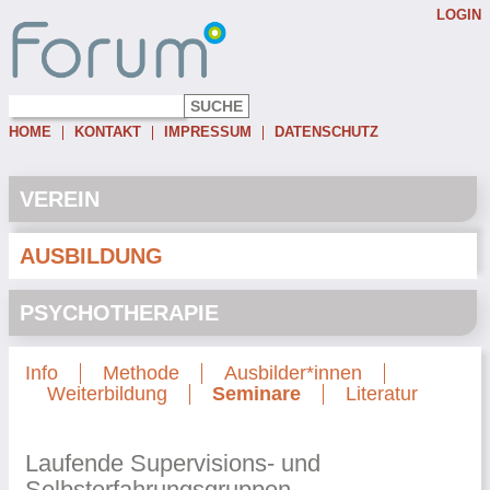
LOGIN
Username:
Password:
HOME
KONTAKT
IMPRESSUM
DATENSCHUTZ
Eingeloggt bleiben
Passwort vergessen
VEREIN
AUSBILDUNG
PSYCHOTHERAPIE
Info
Methode
Ausbilder*innen
Weiterbildung
Seminare
Literatur
Laufende Supervisions- und
Selbsterfahrungsgruppen